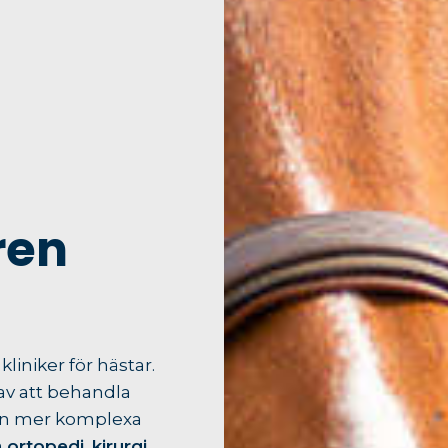
ren
liniker för hästar.
av att behandla
ven mer komplexa
å
ortopedi
,
kirurgi
,